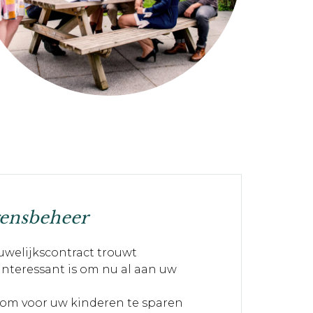
gensbeheer
uwelijkscontract trouwt
l interessant is om nu al aan uw
 om voor uw kinderen te sparen