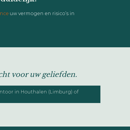
ance
uw vermogen en risico’s in
ht voor uw geliefden.
ntoor in Houthalen (Limburg) of