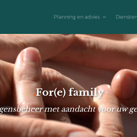
Planning en advies
Dienste
.
For(e) family
ensbeheer met aandacht voor uw ge