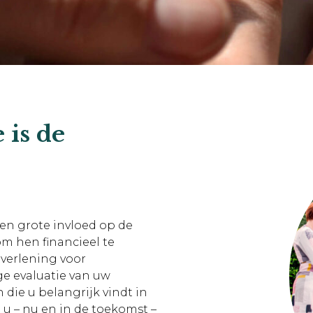
 is de
n grote invloed op de
m hen financieel te
verlening voor
e evaluatie van uw
die u belangrijk vindt in
 u – nu en in de toekomst –