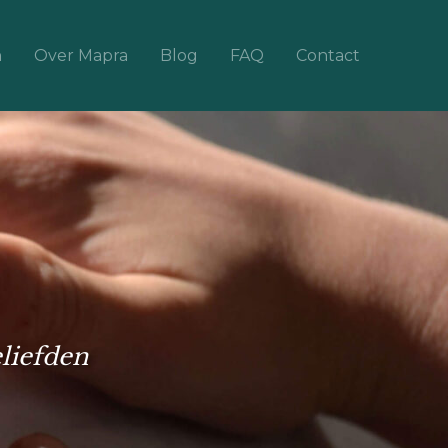
n
Over Mapra
Blog
FAQ
Contact
liefden