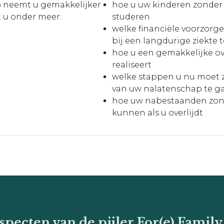
o neemt u gemakkelijker
hoe u uw kinderen zonder f
t u onder meer:
studeren
welke financiële voorzor
bij een langdurige ziekte 
hoe u een gemakkelijke ov
realiseert
welke stappen u nu moet z
van uw nalatenschap te g
hoe uw nabestaanden zond
kunnen als u overlijdt
aspecten van de pijler For(e) Family